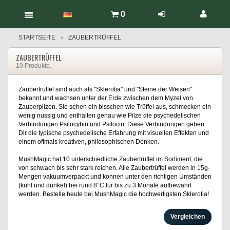
0
STARTSEITE
ZAUBERTRÜFFEL
>
ZAUBERTRÜFFEL
10 Produkte.
Zaubertrüffel sind auch als "Sklerotia" und "Steine der Weisen"
bekannt und wachsen unter der Erde zwischen dem Myzel von
Zauberpilzen. Sie sehen ein bisschen wie Trüffel aus, schmecken ein
wenig nussig und enthalten genau wie Pilze die psychedelischen
Verbindungen Psilocybin und Psilocin. Diese Verbindungen geben
Dir die typische psychedelische Erfahrung mit visuellen Effekten und
einem oftmals kreativen, philosophischen Denken.
MushMagic hat 10 unterschiedliche Zaubertrüffel im Sortiment, die
von schwach bis sehr stark reichen. Alle Zaubertrüffel werden in 15g-
Mengen vakuumverpackt und können unter den richtigen Umständen
(kühl und dunkel) bei rund 8°C für bis zu 3 Monate aufbewahrt
werden. Bestelle heute bei MushMagic die hochwertigsten Sklerotia!