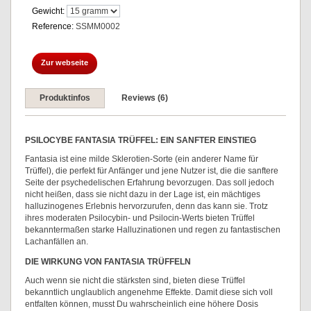
Gewicht:
Reference:
SSMM0002
Zur webseite
Produktinfos
Reviews (6)
PSILOCYBE FANTASIA TRÜFFEL: EIN SANFTER EINSTIEG
Fantasia ist eine milde Sklerotien-Sorte (ein anderer Name für
Trüffel), die perfekt für Anfänger und jene Nutzer ist, die die sanftere
Seite der psychedelischen Erfahrung bevorzugen. Das soll jedoch
nicht heißen, dass sie nicht dazu in der Lage ist, ein mächtiges
halluzinogenes Erlebnis hervorzurufen, denn das kann sie. Trotz
ihres moderaten Psilocybin- und Psilocin-Werts bieten Trüffel
bekanntermaßen starke Halluzinationen und regen zu fantastischen
Lachanfällen an.
DIE WIRKUNG VON FANTASIA TRÜFFELN
Auch wenn sie nicht die stärksten sind, bieten diese Trüffel
bekanntlich unglaublich angenehme Effekte. Damit diese sich voll
entfalten können, musst Du wahrscheinlich eine höhere Dosis