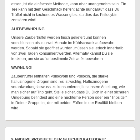
essen, ist die einfachste Methode, kann aber unangenehm sein. Ein
Tee kann mit dem Geschmack helfen; achte nur darauf, dass Du
Trüffel nicht in kochendes Wasser gibst, da dies das Psilocybin
zerstören wird!
AUFBEWAHRUNG
Unsere Zaubertrüffel werden frisch geliefert und können
verschlossen bis zu zwei Monate im Kühlschrank aufbewahrt
werden. Sobald sie geöffnet wurden, müssen sie jedoch innerhalb
von zwei Tagen konsumiert werden. Alternativ kannst Du sie
trocknen, um sie auf unbestimmte Zeit aufzubewahren.
WARNUNG!
Zaubertrüffel enthalten Psilocybin und Psilocin, die starke
halluzinogene Drogen sind. Es ist wichtig, Halluzinogene
verantwortungsbewusst zu konsumieren; lies unsere Anleitung, wie
man sicher auf Trip geht. Stelle sicher, dass Du Dich in einer sicheren
Umgebung befindest und eine nüchterne Person oder ein "Tripsitter"
in Deiner Gruppe ist, der mit beiden Füßen in der Realität bleiben
wird.
9 ANDERE PRODUKTE DER GLEICHEN KATEGORIE: