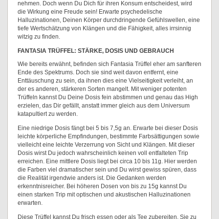
nehmen. Doch wenn Du Dich für ihren Konsum entscheidest, wird
die Wirkung eine Freude sein! Erwarte psychedelische
Halluzinationen, Deinen Körper durchdringende Gefühlswellen, eine
tiefe Wertschätzung von Klängen und die Fähigkeit, alles irrsinnig
witzig zu finden.
FANTASIA TRÜFFEL: STÄRKE, DOSIS UND GEBRAUCH
Wie bereits erwähnt, befinden sich Fantasia Trüffel eher am sanfteren
Ende des Spektrums. Doch sie sind weit davon entfernt, eine
Enttäuschung zu sein, da ihnen dies eine Vielseitigkeit verleiht, an
der es anderen, stärkeren Sorten mangelt. Mit weniger potenten
Trüffeln kannst Du Deine Dosis fein abstimmen und genau das High
erzielen, das Dir gefällt, anstatt immer gleich aus dem Universum
katapultiert zu werden.
Eine niedrige Dosis fängt bei 5 bis 7,5g an. Erwarte bei dieser Dosis
leichte körperliche Empfindungen, bestimmte Farbsättigungen sowie
vielleicht eine leichte Verzerrung von Sicht und Klängen. Mit dieser
Dosis wirst Du jedoch wahrscheinlich keinen voll entfalteten Trip
erreichen. Eine mittlere Dosis liegt bei circa 10 bis 11g. Hier werden
die Farben viel dramatischer sein und Du wirst gewiss spüren, dass
die Realität irgendwie anders ist. Die Gedanken werden
erkenntnisreicher. Bei höheren Dosen von bis zu 15g kannst Du
einen starken Trip mit optischen und akustischen Halluzinationen
erwarten.
Diese Trüffel kannst Du frisch essen oder als Tee zubereiten. Sie zu