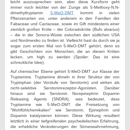
leicht auszusprechen sein, aber diese Kurzform geht
immer noch leichter von der Zunge als 5-Methoxy-N,N-
dimethyltryptamin.
5-MeO-DMT
kommt in vielen
Pflanzenarten vor, unter anderem in den Familien der
Fabaceae und Cactaceae, sowie im Gift mindestens einer
ziemlich großen Kröte – der Coloradokröte (Bufo alvarius)
– die in der Sonora-Wüste zwischen den südlichen USA
und Nordmexiko zu finden ist. Vielleicht hast du durch sie ja
sogar zum ersten Mal von 5-MeO-DMT gehört, denn es
gibt Geschichten von Menschen, die an diesen Kröten
lecken, um high zu werden (Spoiler: Das ist eine
schreckliche Idee).
Auf chemischer Ebene gehört 5-MeO-DMT zur Klasse der
Tryptamine. Tryptamine ähneln in ihrer Struktur der von
Tryptophan (der Vorstufe von Serotonin) und wirken als
nicht-selektive Serotoninrezeptor-Agonisten. Darüber
hinaus sind sie Serotonin Norepinephrin Dopamin
Releasing Agents (SNDRA), was bedeutet, dass
Tryptamine wie 5-MeO-DMT die Freisetzung von
"Wohlfühlchemikalien" wie Serotonin, Epinephrin und
Dopamin katalysieren können. Diese Wirkung resultiert
letztlich in einer tiefgreifenden psychedelischen Erfahrung,
die erhebliche Veränderungen der Sinneswahrnehmung,