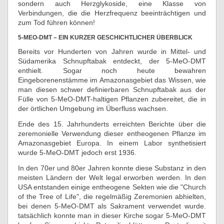
sondern auch Herzglykoside, eine Klasse von
Verbindungen, die die Herzfrequenz beeinträchtigen und
zum Tod führen können!
5-MEO-DMT – EIN KURZER GESCHICHTLICHER ÜBERBLICK
Bereits vor Hunderten von Jahren wurde in Mittel- und
Südamerika Schnupftabak entdeckt, der 5-MeO-DMT
enthielt. Sogar noch heute bewahren
Eingeborenenstämme im Amazonasgebiet das Wissen, wie
man diesen schwer definierbaren Schnupftabak aus der
Fülle von 5-MeO-DMT-haltigen Pflanzen zubereitet, die in
der örtlichen Umgebung im Überfluss wachsen.
Ende des 15. Jahrhunderts erreichten Berichte über die
zeremonielle Verwendung dieser entheogenen Pflanze im
Amazonasgebiet Europa. In einem Labor synthetisiert
wurde 5-MeO-DMT jedoch erst 1936.
In den 70er und 80er Jahren konnte diese Substanz in den
meisten Ländern der Welt legal erworben werden. In den
USA entstanden einige entheogene Sekten wie die "Church
of the Tree of Life", die regelmäßig Zeremonien abhielten,
bei denen 5-MeO-DMT als Sakrament verwendet wurde.
tatsächlich konnte man in dieser Kirche sogar 5-MeO-DMT