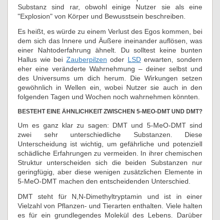
Substanz sind rar, obwohl einige Nutzer sie als eine
"Explosion" von Körper und Bewusstsein beschreiben.
Es heißt, es würde zu einem Verlust des Egos kommen, bei
dem sich das Innere und Äußere ineinander auflösen, was
einer Nahtoderfahrung ähnelt. Du solltest keine bunten
Hallus wie bei
Zauberpilzen
oder
LSD
erwarten, sondern
eher eine veränderte Wahrnehmung – deiner selbst und
des Universums um dich herum. Die Wirkungen setzen
gewöhnlich in Wellen ein, wobei Nutzer sie auch in den
folgenden Tagen und Wochen noch wahrnehmen könnten.
BESTEHT EINE ÄHNLICHKEIT ZWISCHEN 5-MEO-DMT UND DMT?
Um es ganz klar zu sagen: DMT und 5-MeO-DMT sind
zwei sehr unterschiedliche Substanzen. Diese
Unterscheidung ist wichtig, um gefährliche und potenziell
schädliche Erfahrungen zu vermeiden. In ihrer chemischen
Struktur unterscheiden sich die beiden Substanzen nur
geringfügig, aber diese wenigen zusätzlichen Elemente in
5-MeO-DMT machen den entscheidenden Unterschied.
DMT steht für N,N-Dimethyltryptamin und ist in einer
Vielzahl von Pflanzen- und Tierarten enthalten. Viele halten
es für ein grundlegendes Molekül des Lebens. Darüber