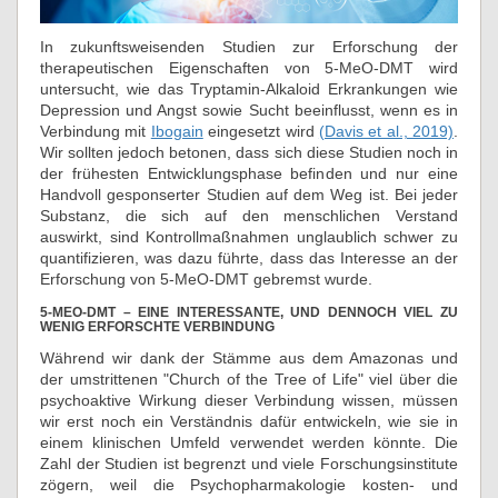
In zukunftsweisenden Studien zur Erforschung der
therapeutischen Eigenschaften von 5-MeO-DMT wird
untersucht, wie das Tryptamin-Alkaloid Erkrankungen wie
Depression und Angst sowie Sucht beeinflusst, wenn es in
Verbindung mit
Ibogain
eingesetzt wird
(Davis et al., 2019)
.
Wir sollten jedoch betonen, dass sich diese Studien noch in
der frühesten Entwicklungsphase befinden und nur eine
Handvoll gesponserter Studien auf dem Weg ist. Bei jeder
Substanz, die sich auf den menschlichen Verstand
auswirkt, sind Kontrollmaßnahmen unglaublich schwer zu
quantifizieren, was dazu führte, dass das Interesse an der
Erforschung von 5-MeO-DMT gebremst wurde.
5-MEO-DMT – EINE INTERESSANTE, UND DENNOCH VIEL ZU
WENIG ERFORSCHTE VERBINDUNG
Während wir dank der Stämme aus dem Amazonas und
der umstrittenen "Church of the Tree of Life" viel über die
psychoaktive Wirkung dieser Verbindung wissen, müssen
wir erst noch ein Verständnis dafür entwickeln, wie sie in
einem klinischen Umfeld verwendet werden könnte. Die
Zahl der Studien ist begrenzt und viele Forschungsinstitute
zögern, weil die Psychopharmakologie kosten- und