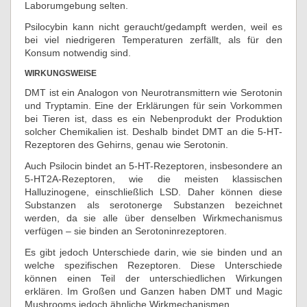
Laborumgebung selten.
Psilocybin kann nicht geraucht/gedampft werden, weil es
bei viel niedrigeren Temperaturen zerfällt, als für den
Konsum notwendig sind.
WIRKUNGSWEISE
DMT ist ein Analogon von Neurotransmittern wie Serotonin
und Tryptamin. Eine der Erklärungen für sein Vorkommen
bei Tieren ist, dass es ein Nebenprodukt der Produktion
solcher Chemikalien ist. Deshalb bindet DMT an die 5-HT-
Rezeptoren des Gehirns, genau wie Serotonin.
Auch Psilocin bindet an 5-HT-Rezeptoren, insbesondere an
5-HT2A-Rezeptoren, wie die meisten klassischen
Halluzinogene, einschließlich LSD. Daher können diese
Substanzen als serotonerge Substanzen bezeichnet
werden, da sie alle über denselben Wirkmechanismus
verfügen – sie binden an Serotoninrezeptoren.
Es gibt jedoch Unterschiede darin, wie sie binden und an
welche spezifischen Rezeptoren. Diese Unterschiede
können einen Teil der unterschiedlichen Wirkungen
erklären. Im Großen und Ganzen haben DMT und Magic
Mushrooms jedoch ähnliche Wirkmechanismen.