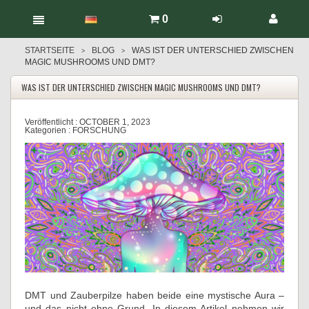
0
STARTSEITE
BLOG
WAS IST DER UNTERSCHIED ZWISCHEN
>
>
MAGIC MUSHROOMS UND DMT?
WAS IST DER UNTERSCHIED ZWISCHEN MAGIC MUSHROOMS UND DMT?
Veröffentlicht :
OCTOBER 1, 2023
Kategorien :
FORSCHUNG
DMT und Zauberpilze haben beide eine mystische Aura –
und das nicht ohne Grund. In diesem Artikel nehmen wir