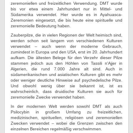
zeremoniellen und freizeitlichen Verwendung. DMT wurde
bis vor etwa einem Jahrhundert nur in Mittel- und
Südamerika verwendet. Hier wurde es in Ayahuasca-
Zeremonien eingesetzt, die bis heute eine spirituelle und
zeremonielle Bedeutung haben.
Zauberpilze, die in vielen Regionen der Welt heimisch sind,
werden schon seit langem von verschiedenen Kulturen
verwendet – auch wenn der moderne Gebrauch,
zumindest in Europa und den USA, erst im 20. Jahrhundert
aufkam. Die ältesten Belege für den Verzehr dieser Pilze
stammen jedoch aus den Höhlen von Tassili n'Ajjer in
Algerien, die rund 7.000 Jahre alt sind. Auch in
südamerikanischen und asiatischen Kulturen gibt es mehr
oder weniger deutliche Hinweise auf psychedelische Pilze.
Und obwohl wenig über sie bekannt ist, ist es
wahrscheinlich, dass druidische Kulturen sie auch für
zeremonielle Zwecke verwendet haben.
In der modernen Welt werden sowohl DMT als auch
Psilocybin in großem Umfang zu freizeitlichen,
medizinischen, spirituellen, religiösen und zeremoniellen
Zwecken verwendet – wobei die Grenzen zwischen den
einzelnen Bereichen regelmäßig verschwimmen.