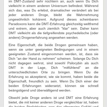
im DMT-Zustand sehr nüchtern an, auch wenn Du Dich
vielleicht in einem anderen Universum befindest. Während
sich das, was Du erlebst, dramatischer verändert als bei
jeder anderen Droge, bleibt die Wahrnehmung
ungewöhnlich kohärent. Aufgrund dieses scheinbaren
Paradoxons kann die DMT-Erfahrung gleichzeitig weltfremd
und extrem, aber auch ziemlich "klar" sein. Daher kann
DMT vielleicht als die tiefgreifendste psychedelische (oder
andere) Drogenerfahrung angesehen werden.
Eine Eigenschaft, die beide Drogen gemeinsam haben,
wenn sie unter geeigneten Bedingungen und in einem
geeigneten Zustand eingenommen werden, ist, dass sie
Dich "an der Hand zu nehmen" scheinen. Solange Du Dich
nicht dagegen wehrst, sind sowohl Psilocybin als auch
DMT in der Lage, Dich "mitfühlend" an die
unterschiedlichsten Orte zu bringen. Wenn Du die
Erfahrung so akzeptierst, wie sie kommt, haben beide die
Eigenschaft, freundlich zu sein. Wenn Du Dich einer der
beiden Erfahrungen widersetzt, können sie schnell
beängstigend und überwältigend werden.
Obwohl jede Droge anders ist und DMT eine Erfahrung
bietet, die mit keiner anderen Droge vergleichbar ist, haben
die beiden Ähnlichkeiten, was das allgemeine Gefühl und