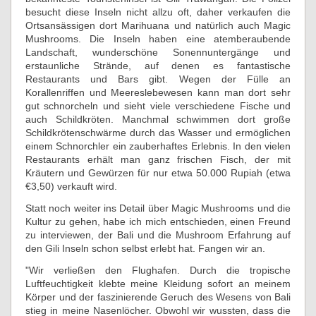
besucht diese Inseln nicht allzu oft, daher verkaufen die
Ortsansässigen dort Marihuana und natürlich auch Magic
Mushrooms. Die Inseln haben eine atemberaubende
Landschaft, wunderschöne Sonennuntergänge und
erstaunliche Strände, auf denen es fantastische
Restaurants und Bars gibt. Wegen der Fülle an
Korallenriffen und Meereslebewesen kann man dort sehr
gut schnorcheln und sieht viele verschiedene Fische und
auch Schildkröten. Manchmal schwimmen dort große
Schildkrötenschwärme durch das Wasser und ermöglichen
einem Schnorchler ein zauberhaftes Erlebnis. In den vielen
Restaurants erhält man ganz frischen Fisch, der mit
Kräutern und Gewürzen für nur etwa 50.000 Rupiah (etwa
€3,50) verkauft wird.
Statt noch weiter ins Detail über Magic Mushrooms und die
Kultur zu gehen, habe ich mich entschieden, einen Freund
zu interviewen, der Bali und die Mushroom Erfahrung auf
den Gili Inseln schon selbst erlebt hat. Fangen wir an.
"Wir verließen den Flughafen. Durch die tropische
Luftfeuchtigkeit klebte meine Kleidung sofort an meinem
Körper und der faszinierende Geruch des Wesens von Bali
stieg in meine Nasenlöcher. Obwohl wir wussten, dass die