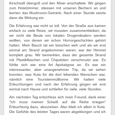
Kirschsaft übergoß und den Mixer anschaltete. Wir gingen
zum Hotelzimmer, stiessen mit unseren Bechern an und
leerten das Mushroom-Getränk; Nach einer Stunde setzte
dann die Wirkung ein.
Die Erfahrung war nicht so toll. Von der Straße aus kamen
einfach zu viele Reize, wir mussten zusammenbleiben, da
wir nicht die Beute von lokalen Drogendealern werden
wollten, von denen wir schon Horrorgeschichten gehört
hatten. Mein Bauch tat ein bisschen weh und als wir erst
einmal am Strand angekommen waren, war der Himmel
komplett grau. Wir bemerkten, dass der gesamte Strand
mit Plastikflaschen und Chipstüten verschmutzt war. Es
fühlte sich wie eine Art Apokalypse an. Es war ein
interessanter, aber unangenehmer Trip, da wir sehen
konnten, was Kuta für die dort lebenden Menschen war,
nämlich eine Touristenmülltonne. Wir hatten viele
Erleuchtungen und nach der Erfahrung gingen wir erst
einmal nach Hause und schliefen für viele, viele Stunden.
Am nächsten Tag entschloss sich mein Freund, dank einer
"Ich muss meinen Scheiß auf die Reihe kriegen"
Erleuchtung dazu, abzureisen. Also blieb ich allein in Kuta.
Die Gefühle des letzten Tages waren abgeklungen und ich