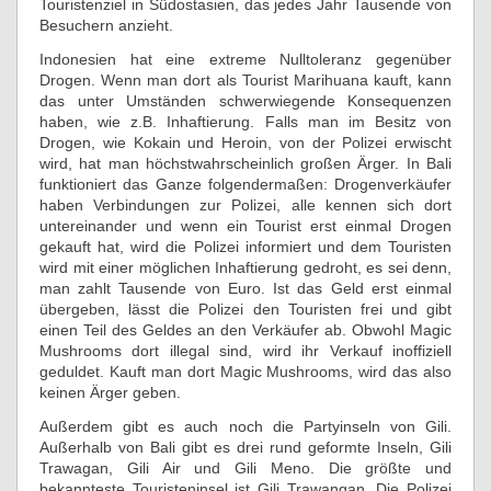
Touristenziel in Südostasien, das jedes Jahr Tausende von
Besuchern anzieht.
Indonesien hat eine extreme Nulltoleranz gegenüber
Drogen. Wenn man dort als Tourist Marihuana kauft, kann
das unter Umständen schwerwiegende Konsequenzen
haben, wie z.B. Inhaftierung. Falls man im Besitz von
Drogen, wie Kokain und Heroin, von der Polizei erwischt
wird, hat man höchstwahrscheinlich großen Ärger. In Bali
funktioniert das Ganze folgendermaßen: Drogenverkäufer
haben Verbindungen zur Polizei, alle kennen sich dort
untereinander und wenn ein Tourist erst einmal Drogen
gekauft hat, wird die Polizei informiert und dem Touristen
wird mit einer möglichen Inhaftierung gedroht, es sei denn,
man zahlt Tausende von Euro. Ist das Geld erst einmal
übergeben, lässt die Polizei den Touristen frei und gibt
einen Teil des Geldes an den Verkäufer ab. Obwohl Magic
Mushrooms dort illegal sind, wird ihr Verkauf inoffiziell
geduldet. Kauft man dort Magic Mushrooms, wird das also
keinen Ärger geben.
Außerdem gibt es auch noch die Partyinseln von Gili.
Außerhalb von Bali gibt es drei rund geformte Inseln, Gili
Trawagan, Gili Air und Gili Meno. Die größte und
bekannteste Touristeninsel ist Gili Trawangan. Die Polizei