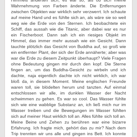
Himmels änderten sich, es war so, als ob sich meine
Wahrnehmung von Farben änderte. Die Entfernungen
zwischen Objekten war wirklich sehr verzwerrt. Ich schaute
auf meine Hand und es fühlte sich an, als wäre sie so weit
weg wie die Erde von den Sternen. Ich beobachtete ein
Schiff, das aussah wie die Titanic, aber dabei war es nur
ein Fischerboot. Dann sah ich ein riesiges Objekt im
Himmel, das immer mehr aussah wie ein Gesicht. Dann
tauchte plötzlich das Gesicht von Buddha auf, so groß wie
ein entfernter Plant, der sich der Erde annäherte; aber was
war die Erde zu diesem Zeitpunkt überhaupt? Viele Fragen
ohne Bedeutung gingen mir durch den kopf. Die Sterne
fingen an, um das Buddha-Gesicht zu wirbeln und ich
dachte, naja eigentlich dachte ich nicht wirklich, ich war
bloß da, in diesem Moment. Meine englischen Freunde
waren toll, sie blödelten herum und tanzten. Auf einmal
entschlossen wir alle, im dunklen Wasser der Nacht
schwimmen zu gehen. Es war so cool. Das Wasser fühlte
sich wie eine wabblige Substanz an, ich ließ mich nur im
Wasser treiben und die Bewegungen im Wasser fühlten
sich auf meiner Haut wirklich toll an. Alles fühlte sich toll an.
Meine Beine und Zehen zu berühren war eine bizarre
Erfahrung. Ich fragte mich, gehört das zu mir? Nach dem
Trip trennten wir uns alle und gingen ins Bett. Ich konnte