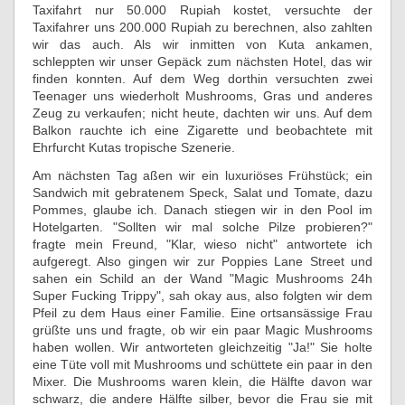
Taxifahrt nur 50.000 Rupiah kostet, versuchte der
Taxifahrer uns 200.000 Rupiah zu berechnen, also zahlten
wir das auch. Als wir inmitten von Kuta ankamen,
schleppten wir unser Gepäck zum nächsten Hotel, das wir
finden konnten. Auf dem Weg dorthin versuchten zwei
Teenager uns wiederholt Mushrooms, Gras und anderes
Zeug zu verkaufen; nicht heute, dachten wir uns. Auf dem
Balkon rauchte ich eine Zigarette und beobachtete mit
Ehrfurcht Kutas tropische Szenerie.
Am nächsten Tag aßen wir ein luxuriöses Frühstück; ein
Sandwich mit gebratenem Speck, Salat und Tomate, dazu
Pommes, glaube ich. Danach stiegen wir in den Pool im
Hotelgarten. "Sollten wir mal solche Pilze probieren?"
fragte mein Freund, "Klar, wieso nicht" antwortete ich
aufgeregt. Also gingen wir zur Poppies Lane Street und
sahen ein Schild an der Wand "Magic Mushrooms 24h
Super Fucking Trippy", sah okay aus, also folgten wir dem
Pfeil zu dem Haus einer Familie. Eine ortsansässige Frau
grüßte uns und fragte, ob wir ein paar Magic Mushrooms
haben wollen. Wir antworteten gleichzeitig "Ja!" Sie holte
eine Tüte voll mit Mushrooms und schüttete ein paar in den
Mixer. Die Mushrooms waren klein, die Hälfte davon war
schwarz, die andere Hälfte silber, bevor die Frau sie mit