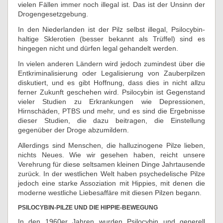
vielen Fällen immer noch illegal ist. Das ist der Unsinn der
Drogengesetzgebung.
In den Niederlanden ist der Pilz selbst illegal, Psilocybin-
haltige Sklerotien (besser bekannt als Trüffel) sind es
hingegen nicht und dürfen legal gehandelt werden.
In vielen anderen Ländern wird jedoch zumindest über die
Entkriminalisierung oder Legalisierung von Zauberpilzen
diskutiert, und es gibt Hoffnung, dass dies in nicht allzu
ferner Zukunft geschehen wird. Psilocybin ist Gegenstand
vieler Studien zu Erkrankungen wie Depressionen,
Hirnschäden, PTBS und mehr, und es sind die Ergebnisse
dieser Studien, die dazu beitragen, die Einstellung
gegenüber der Droge abzumildern.
Allerdings sind Menschen, die halluzinogene Pilze lieben,
nichts Neues. Wie wir gesehen haben, reicht unsere
Verehrung für diese seltsamen kleinen Dinge Jahrtausende
zurück. In der westlichen Welt haben psychedelische Pilze
jedoch eine starke Assoziation mit Hippies, mit denen die
moderne westliche Liebesaffäre mit diesen Pilzen begann.
PSILOCYBIN-PILZE UND DIE HIPPIE-BEWEGUNG
In den 1960er Jahren wurden Psilocybin und generell