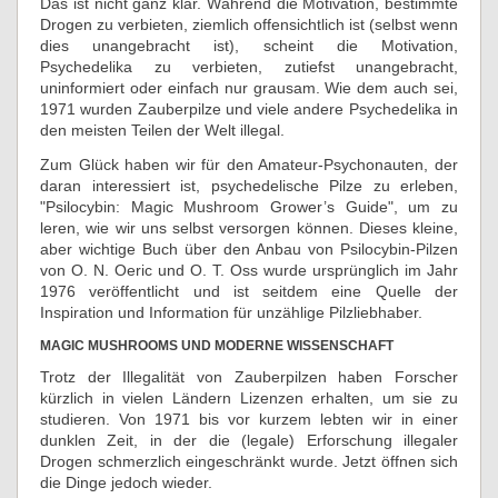
Das ist nicht ganz klar. Während die Motivation, bestimmte
Drogen zu verbieten, ziemlich offensichtlich ist (selbst wenn
dies unangebracht ist), scheint die Motivation,
Psychedelika zu verbieten, zutiefst unangebracht,
uninformiert oder einfach nur grausam. Wie dem auch sei,
1971 wurden Zauberpilze und viele andere Psychedelika in
den meisten Teilen der Welt illegal.
Zum Glück haben wir für den Amateur-Psychonauten, der
daran interessiert ist, psychedelische Pilze zu erleben,
"Psilocybin: Magic Mushroom Grower’s Guide", um zu
leren, wie wir uns selbst versorgen können. Dieses kleine,
aber wichtige Buch über den Anbau von Psilocybin-Pilzen
von O. N. Oeric und O. T. Oss wurde ursprünglich im Jahr
1976 veröffentlicht und ist seitdem eine Quelle der
Inspiration und Information für unzählige Pilzliebhaber.
MAGIC MUSHROOMS UND MODERNE WISSENSCHAFT
Trotz der Illegalität von Zauberpilzen haben Forscher
kürzlich in vielen Ländern Lizenzen erhalten, um sie zu
studieren. Von 1971 bis vor kurzem lebten wir in einer
dunklen Zeit, in der die (legale) Erforschung illegaler
Drogen schmerzlich eingeschränkt wurde. Jetzt öffnen sich
die Dinge jedoch wieder.