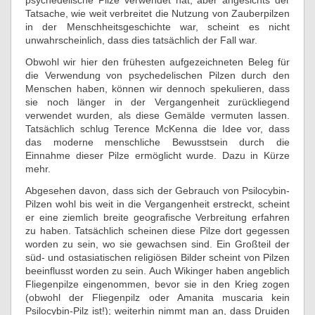
psychedelische Pilze verwendet hat, aber angesichts der
Tatsache, wie weit verbreitet die Nutzung von Zauberpilzen
in der Menschheitsgeschichte war, scheint es nicht
unwahrscheinlich, dass dies tatsächlich der Fall war.
Obwohl wir hier den frühesten aufgezeichneten Beleg für
die Verwendung von psychedelischen Pilzen durch den
Menschen haben, können wir dennoch spekulieren, dass
sie noch länger in der Vergangenheit zurückliegend
verwendet wurden, als diese Gemälde vermuten lassen.
Tatsächlich schlug Terence McKenna die Idee vor, dass
das moderne menschliche Bewusstsein durch die
Einnahme dieser Pilze ermöglicht wurde. Dazu in Kürze
mehr.
Abgesehen davon, dass sich der Gebrauch von Psilocybin-
Pilzen wohl bis weit in die Vergangenheit erstreckt, scheint
er eine ziemlich breite geografische Verbreitung erfahren
zu haben. Tatsächlich scheinen diese Pilze dort gegessen
worden zu sein, wo sie gewachsen sind. Ein Großteil der
süd- und ostasiatischen religiösen Bilder scheint von Pilzen
beeinflusst worden zu sein. Auch Wikinger haben angeblich
Fliegenpilze eingenommen, bevor sie in den Krieg zogen
(obwohl der Fliegenpilz oder Amanita muscaria kein
Psilocybin-Pilz ist!); weiterhin nimmt man an, dass Druiden