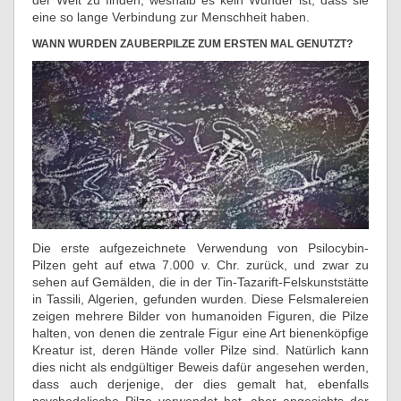
der Welt zu finden, weshalb es kein Wunder ist, dass sie
eine so lange Verbindung zur Menschheit haben.
WANN WURDEN ZAUBERPILZE ZUM ERSTEN MAL GENUTZT?
Die erste aufgezeichnete Verwendung von Psilocybin-
Pilzen geht auf etwa 7.000 v. Chr. zurück, und zwar zu
sehen auf Gemälden, die in der Tin-Tazarift-Felskunststätte
in Tassili, Algerien, gefunden wurden. Diese Felsmalereien
zeigen mehrere Bilder von humanoiden Figuren, die Pilze
halten, von denen die zentrale Figur eine Art bienenköpfige
Kreatur ist, deren Hände voller Pilze sind. Natürlich kann
dies nicht als endgültiger Beweis dafür angesehen werden,
dass auch derjenige, der dies gemalt hat, ebenfalls