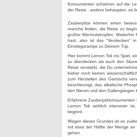
Konsumenten schwören auf die Lemo
der Reise - andere behaupten, es l
Zauberpilze können einen bewuss
manche finden, die Reise zu begin
großer Wermutstropfen. Weiterhin 
hast, also ist das "Verstecken" i
Einstiegsrampe zu Deinem Trip.
Hier kommt Lemon Tek ins Spiel, e
zu überdecken als auch den Säureg
Reise verstärkt, die Du unternehm
bisher noch keinen wissenschaftlic
zum Herstellen des Gemischs ver
beschleunigt, das alkalische Phosp
den Nieren und den Gallengängen ko
Erfahrene Zauberpilzkonsumenten sin
Lemon Tek wirklich intensiver ist
beginnt.
Wegen dieses Grundes ist es zudem
mit etwa der Hälfte der Menge an 
gehen.