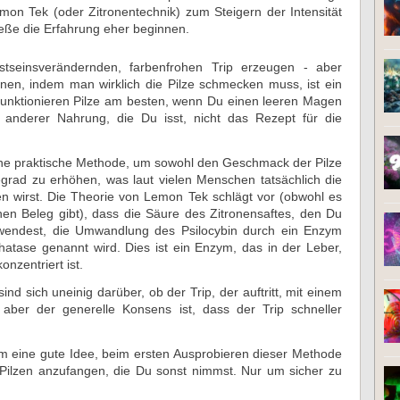
n Tek (oder Zitronentechnik) zum Steigern der Intensität
ieße die Erfahrung eher beginnen.
tseinsverändernden, farbenfrohen Trip erzeugen - aber
nen, indem man wirklich die Pilze schmecken muss, ist ein
funktionieren Pilze am besten, wenn Du einen leeren Magen
n anderer Nahrung, die Du isst, nicht das Rezept für die
ine praktische Methode, um sowohl den Geschmack der Pilze
rad zu erhöhen, was laut vielen Menschen tatsächlich die
en wirst. Die Theorie von Lemon Tek schlägt vor (obwohl es
hen Beleg gibt), dass die Säure des Zitronensaftes, den Du
wendest, die Umwandlung des Psilocybin durch ein Enzym
hatase genannt wird. Dies ist ein Enzym, das in der Leber,
nzentriert ist.
d sich uneinig darüber, ob der Trip, der auftritt, mit einem
, aber der generelle Konsens ist, dass der Trip schneller
 eine gute Idee, beim ersten Ausprobieren dieser Methode
Pilzen anzufangen, die Du sonst nimmst. Nur um sicher zu