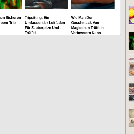
nen Sicheren
Tripsitting: Ein
Wie Man Den
oom-Trip
Umfassender Leitfaden
Geschmack Von
Für Zauberpilze Und -
Magischen Trüffeln
Trüffel
Verbessern Kann